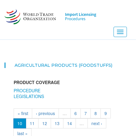
Skip
to
main
content
Toggle
navigati
AGRICULTURAL PRODUCTS (FOODSTUFFS)
PRODUCT COVERAGE
PROCEDURE
LEGISLATIONS
« first
‹ previous
…
6
7
8
9
10
11
12
13
14
…
next ›
last »