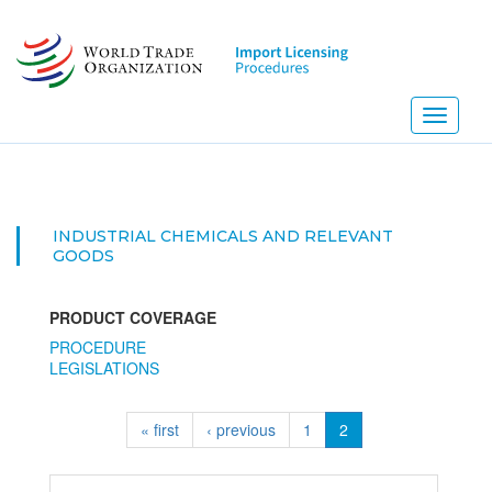
Skip
to
main
content
Toggle
navigati
INDUSTRIAL CHEMICALS AND RELEVANT
GOODS
PRODUCT COVERAGE
PROCEDURE
LEGISLATIONS
« first
‹ previous
1
2