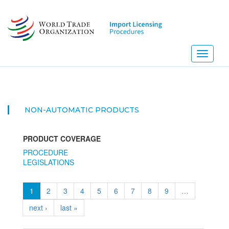
Skip
to
main
content
Toggle
navigati
NON-AUTOMATIC PRODUCTS
PRODUCT COVERAGE
PROCEDURE
LEGISLATIONS
1
2
3
4
5
6
7
8
9
…
next ›
last »