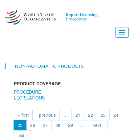
Skip
to
main
content
Toggle
navigati
NON-AUTOMATIC PRODUCTS
PRODUCT COVERAGE
PROCEDURE
LEGISLATIONS
« first
‹ previous
…
21
22
23
24
25
26
27
28
29
…
next ›
last »