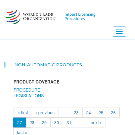
Skip
to
main
content
Toggle
navigati
NON-AUTOMATIC PRODUCTS
PRODUCT COVERAGE
PROCEDURE
LEGISLATIONS
« first
‹ previous
…
23
24
25
26
27
28
29
30
31
…
next ›
last »