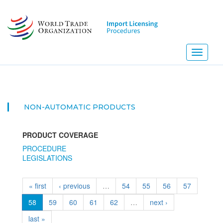
Skip
to
main
content
Toggle
navigati
NON-AUTOMATIC PRODUCTS
PRODUCT COVERAGE
PROCEDURE
LEGISLATIONS
« first
‹ previous
…
54
55
56
57
58
59
60
61
62
…
next ›
last »