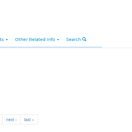
nts
Other Related Info
Search
next ›
last »