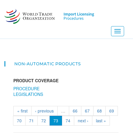
Skip
to
main
content
Toggle
navigati
NON-AUTOMATIC PRODUCTS
PRODUCT COVERAGE
PROCEDURE
LEGISLATIONS
« first
‹ previous
…
66
67
68
69
70
71
72
73
74
next ›
last »